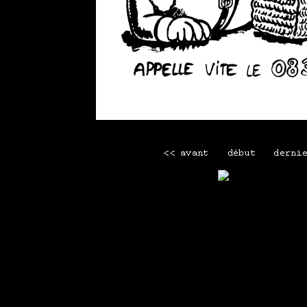
Voir le seul commentaire
Mini menu
Maison
-
Tous les webcomics
-
La librairie Lapin
-
Men