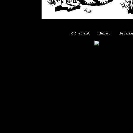
Voir le seul commentaire
Mini menu
Maison
-
Tous les webcomics
-
La librairie Lapin
-
Men