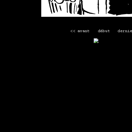
Mettre le premier commentai
Mini menu
Maison
-
Tous les webcomics
-
La librairie Lapin
-
Men