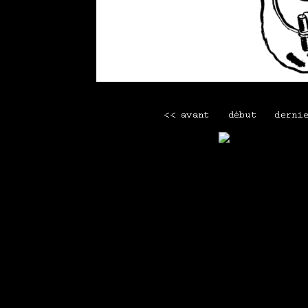
Mettre le premier commentai
Mini menu
Maison
-
Tous les webcomics
-
La librairie Lapin
-
Men