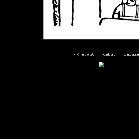
Voir le seul commentaire
Mini menu
Maison
-
Tous les webcomics
-
La librairie Lapin
-
Men