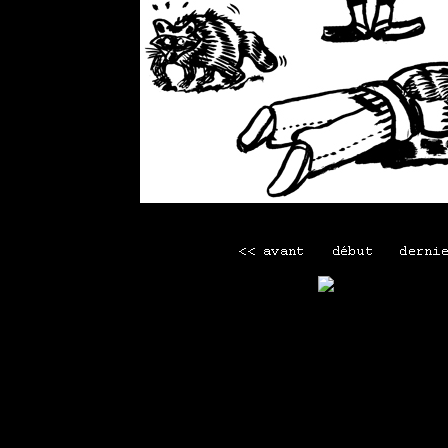
Mettre le premier commentai
Mini menu
Maison
-
Tous les webcomics
-
La librairie Lapin
-
Men