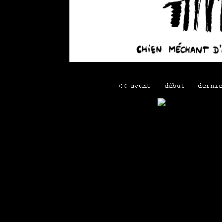
voir les 2 commentaires
Mini menu
Maison
-
Tous les webcomics
-
La librairie Lapin
-
Men